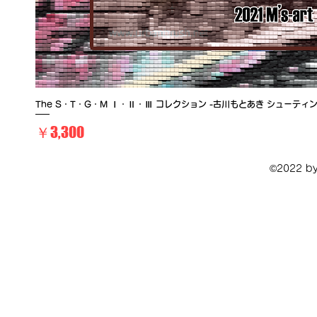
The S・T・G・M Ⅰ・Ⅱ・Ⅲ コレクション -古川もとあき シューテ
価格
￥3,300
©2022 by