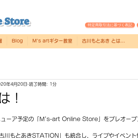
 Store
特定商取引法に基づく表記
報
Blog
M's artギター教室
古川もとあき とは...
020年4月20日
読了時間: 1分
は！
ューア予定の「M's-art Online Store」をプレオ
古川もとあきSTATION」も統合し、ライブやイベン