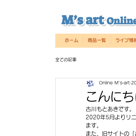
M’s art
Online
ホーム
商品一覧
ライブ情
全ての記事
Online M's-art
2
こんにち
古川もとあきです。
2020年5月よりリニ
ます。
また、旧サイトの「