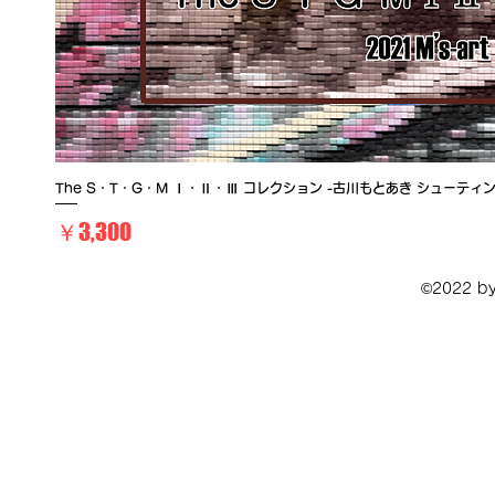
The S・T・G・M Ⅰ・Ⅱ・Ⅲ コレクション -古川もとあき シューテ
価格
￥3,300
©2022 by