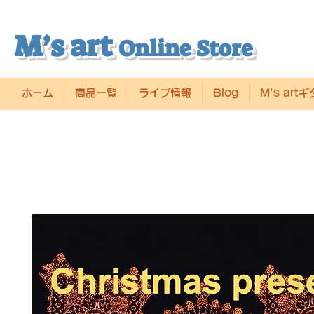
M’s art
Online Store
ホーム
商品一覧
ライブ情報
Blog
M's art