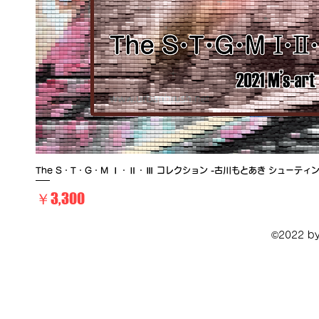
The S・T・G・M Ⅰ・Ⅱ・Ⅲ コレクション -古川もとあき シューテ
価格
￥3,300
©2022 by