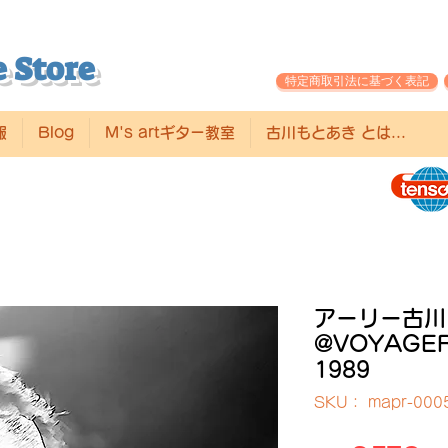
 Store
特定商取引法に基づく表記
報
Blog
M's artギター教室
古川もとあき とは...
アーリー古川
@VOYAGER
1989
SKU： mapr-000