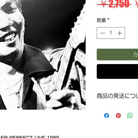
 ￥2,750 
数量
*
カ
商品の発送につ
入金または決済
なります
送料は無料です
到着日時指定は
ります）
PERFECT LIVE 1989