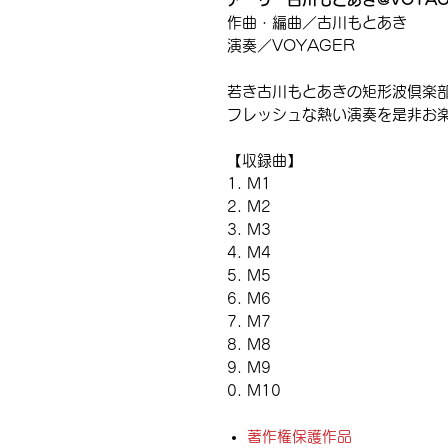
作曲・編曲／古川もとあき
演奏／VOYAGER
若き古川もとあきの矩形波倶楽
フレッシュな熱い演奏を是非お楽
【収録曲】
M1
M2
M3
M4
M5
M6
M7
M8
M9
M10
著作権保護作品