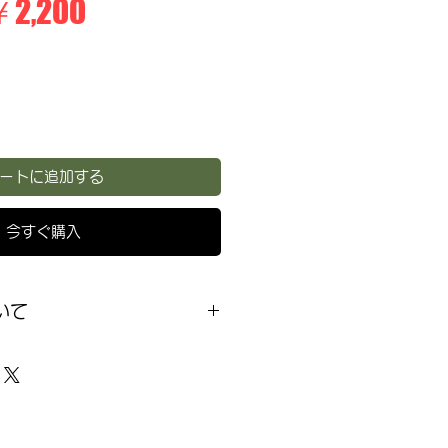
通
セ
￥2,200
常
ー
価
ル
格
価
格
ートに追加する
今すぐ購入
いて
確認次第ゆうパケットでの配送に
できません（ポストへの投函にな