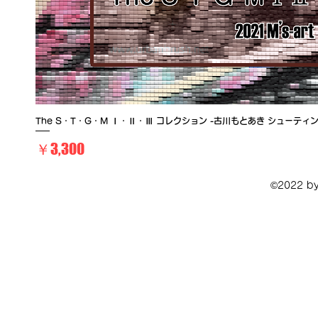
The S・T・G・M Ⅰ・Ⅱ・Ⅲ コレクション -古川もとあき シューテ
価格
￥3,300
©2022 by