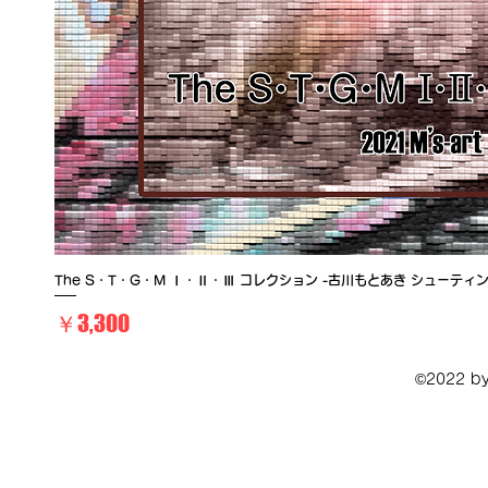
The S・T・G・M Ⅰ・Ⅱ・Ⅲ コレクション -古川もとあき シューテ
価格
￥3,300
©2022 by