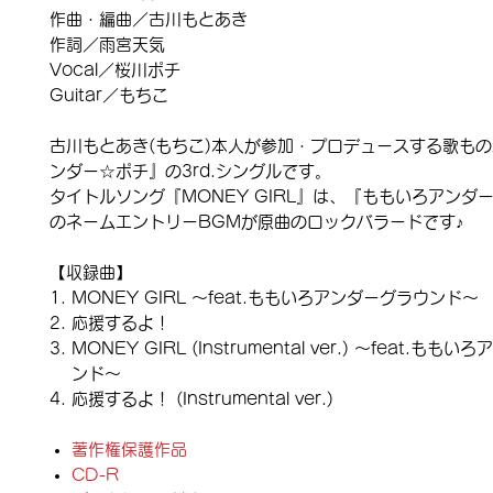
作曲・編曲／古川もとあき
作詞／雨宮天気
Vocal／桜川ポチ
Guitar／もちこ
古川もとあき(もちこ)本人が参加・プロデュースする歌も
ンダー☆ポチ』の3rd.シングルです。
タイトルソング『MONEY GIRL』は、『ももいろアンダ
のネームエントリーBGMが原曲のロックバラードです♪
【収録曲】
MONEY GIRL ～feat.ももいろアンダーグラウンド～
応援するよ！
MONEY GIRL (Instrumental ver.) ～feat.も
ンド～
応援するよ！ (Instrumental ver.)
著作権保護作品
CD-R